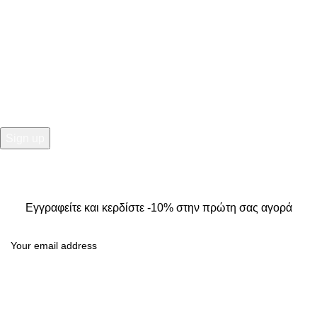
NEWSLETTER
Εγγραφείτε και κερδίστε -10% στην πρώτη σας αγορά
2025
Kallisti Boutique.
All Rights Reserved. Design by
The
Jokers
.
Εγγραφείτε και κερδίστε -10% στην πρώτη σας αγορά