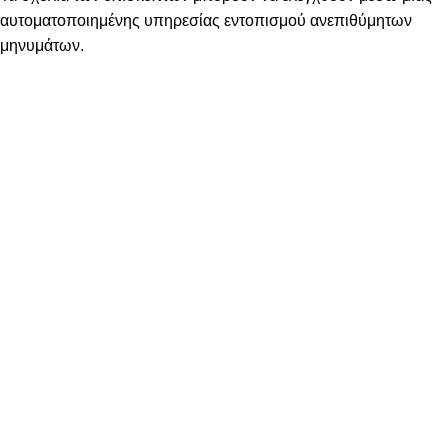
αυτοματοποιημένης υπηρεσίας εντοπισμού ανεπιθύμητων
μηνυμάτων.
ΠΛΗΡΟΦΟΡΙΕΣ
ΠΛΗΡΩΜΕΣ
ΑΠΟΣΤΟΛΕΣ
ΠΟΛΙΤΙΚΗ ΕΠΙΣΤΡΟΦΩΝ
ΟΡΟΙ ΧΡΗΣΗΣ
ΠΟΛΙΤΙΚΗ ΑΠΟΡΡΗΤΟΥ
ΧΡΗΣΙΜΑ
Ο ΛΟΓΑΡΙΑΣΜΟΣ ΜΟΥ
ΕΠΙΚΟΙΝΩΝΙΑ
ΣΤΟΙΧΕΙΑ ΕΠΙΚΟΙΝΩΝΙΑΣ
Κ. Καρτάλη 49, Βόλος