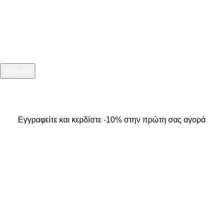
Εγγραφείτε και κερδίστε -10% στην πρώτη σας αγορά
2025
Kallisti Boutique.
All Rights Reserved. Design by
The
Jokers
.
Εγγραφείτε και κερδίστε -10% στην πρώτη σας αγορά