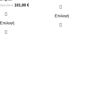
101,00
€
202,00
€
Επιλογή
Επιλογή
ΠΛΗΡΟΦΟΡΙΕΣ
ΠΛΗΡΩΜΕΣ
ΑΠΟΣΤΟΛΕΣ
ΠΟΛΙΤΙΚΗ ΕΠΙΣΤΡΟΦΩΝ
ΟΡΟΙ ΧΡΗΣΗΣ
ΠΟΛΙΤΙΚΗ ΑΠΟΡΡΗΤΟΥ
ΧΡΗΣΙΜΑ
Ο ΛΟΓΑΡΙΑΣΜΟΣ ΜΟΥ