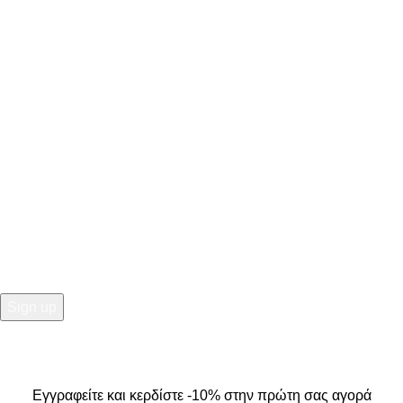
ΕΠΙΚΟΙΝΩΝΙΑ
ΣΤΟΙΧΕΙΑ ΕΠΙΚΟΙΝΩΝΙΑΣ
Κ. Καρτάλη 49, Βόλος
+30 24213 13016
info@kallistiboutique.gr
NEWSLETTER
Εγγραφείτε και κερδίστε -10% στην πρώτη σας αγορά
2025
Kallisti Boutique.
All Rights Reserved. Design by
The
Jokers
.
Εγγραφείτε και κερδίστε -10% στην πρώτη σας αγορά