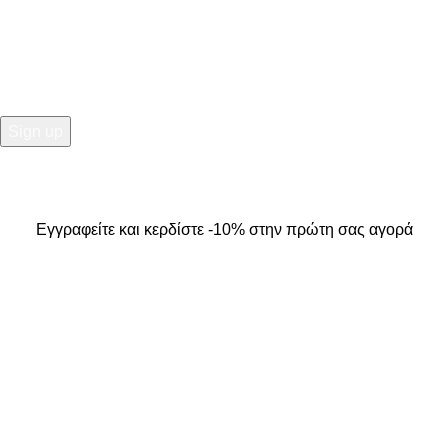
Εγγραφείτε και κερδίστε -10% στην πρώτη σας αγορά
2025
Kallisti Boutique.
All Rights Reserved. Design by
The
Jokers
.
Εγγραφείτε και κερδίστε -10% στην πρώτη σας αγορά