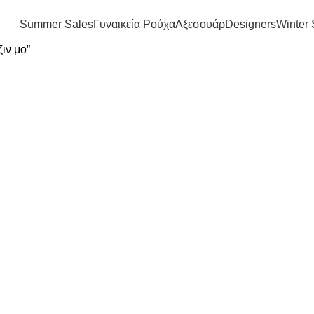
FREE SHIPPING IN GREECE OVER 100€
Summer Sales
Γυναικεία Ρούχα
Αξεσουάρ
Designers
Winter 
ιν μο”