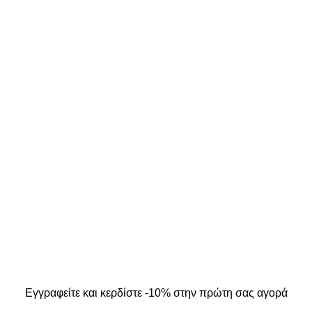
ΣΤΟΙΧΕΙΑ ΕΠΙΚΟΙΝΩΝΙΑΣ
ΜΟΣ ΜΟΥ
Κ. Καρτάλη 49, Βόλος
Α
+30 24213 13016
info@kallistiboutique.gr
ers
.
Εγγραφείτε και κερδίστε -10% στην πρώτη σας αγορά