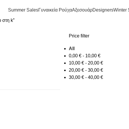
FREE SHIPPING IN GREECE OVER 100€
Summer Sales
Γυναικεία Ρούχα
Αξεσουάρ
Designers
Winter 
 στη k”
Price filter
All
0,00
€
-
10,00
€
10,00
€
-
20,00
€
20,00
€
-
30,00
€
30,00
€
-
40,00
€