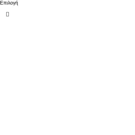
Επιλογή
ΠΛΗΡΟΦΟΡΙΕΣ
ΠΛΗΡΩΜΕΣ
ΑΠΟΣΤΟΛΕΣ
ΠΟΛΙΤΙΚΗ ΕΠΙΣΤΡΟΦΩΝ
ΟΡΟΙ ΧΡΗΣΗΣ
ΠΟΛΙΤΙΚΗ ΑΠΟΡΡΗΤΟΥ
ΧΡΗΣΙΜΑ
Ο ΛΟΓΑΡΙΑΣΜΟΣ ΜΟΥ
ΕΠΙΚΟΙΝΩΝΙΑ