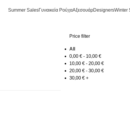
FREE SHIPPING IN GREECE OVER 100€
Summer Sales
Γυναικεία Ρούχα
Αξεσουάρ
Designers
Winter 
Price filter
All
0,00
€
-
10,00
€
10,00
€
-
20,00
€
20,00
€
-
30,00
€
30,00
€
+