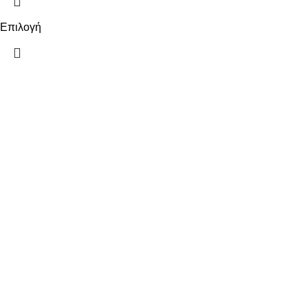
Επιλογή
ΠΛΗΡΟΦΟΡΙΕΣ
ΠΛΗΡΩΜΕΣ
ΑΠΟΣΤΟΛΕΣ
ΠΟΛΙΤΙΚΗ ΕΠΙΣΤΡΟΦΩΝ
ΟΡΟΙ ΧΡΗΣΗΣ
ΠΟΛΙΤΙΚΗ ΑΠΟΡΡΗΤΟΥ
ΧΡΗΣΙΜΑ
Ο ΛΟΓΑΡΙΑΣΜΟΣ ΜΟΥ
ΕΠΙΚΟΙΝΩΝΙΑ