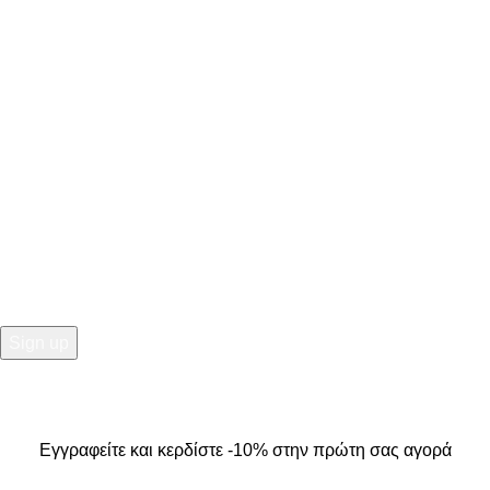
ΣΤΟΙΧΕΙΑ ΕΠΙΚΟΙΝΩΝΙΑΣ
Κ. Καρτάλη 49, Βόλος
+30 24213 13016
info@kallistiboutique.gr
NEWSLETTER
Εγγραφείτε και κερδίστε -10% στην πρώτη σας αγορά
2025
Kallisti Boutique.
All Rights Reserved. Design by
The
Jokers
.
Εγγραφείτε και κερδίστε -10% στην πρώτη σας αγορά