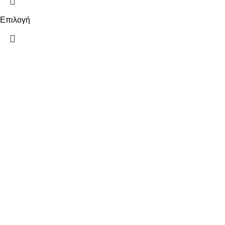
Επιλογή
ΠΛΗΡΟΦΟΡΙΕΣ
ΠΛΗΡΩΜΕΣ
ΑΠΟΣΤΟΛΕΣ
ΠΟΛΙΤΙΚΗ ΕΠΙΣΤΡΟΦΩΝ
ΟΡΟΙ ΧΡΗΣΗΣ
ΠΟΛΙΤΙΚΗ ΑΠΟΡΡΗΤΟΥ
ΧΡΗΣΙΜΑ
Ο ΛΟΓΑΡΙΑΣΜΟΣ ΜΟΥ
ΕΠΙΚΟΙΝΩΝΙΑ