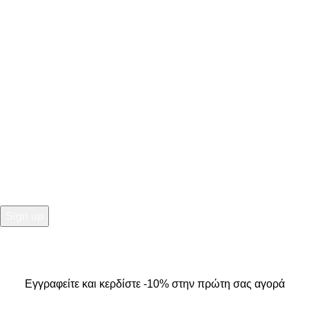
ΣΤΟΙΧΕΙΑ ΕΠΙΚΟΙΝΩΝΙΑΣ
Κ. Καρτάλη 49, Βόλος
+30 24213 13016
info@kallistiboutique.gr
NEWSLETTER
Εγγραφείτε και κερδίστε -10% στην πρώτη σας αγορά
2025
Kallisti Boutique.
All Rights Reserved. Design by
The
Jokers
.
Εγγραφείτε και κερδίστε -10% στην πρώτη σας αγορά