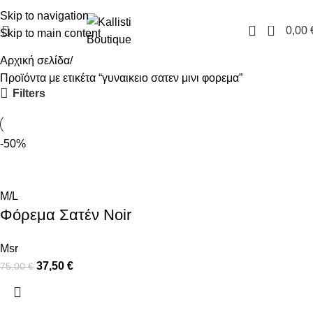
FREE SHIPPING IN GREECE OVER 100€
Skip to navigation
0
0,00
Skip to main content
Αρχική σελίδα
Προϊόντα με ετικέτα “γυναικειο σατεν μινι φορεμα”
Filters
-50%
M/L
Φόρεμα Σατέν Noir
Msr
37,50
€
75,00
€