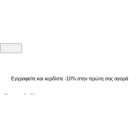
NEWSLETTER
Εγγραφείτε και κερδίστε -10% στην πρώτη σας αγορά
2025
Kallisti Boutique.
All Rights Reserved. Design by
The
Jokers
.
Εγγραφείτε και κερδίστε -10% στην πρώτη σας αγορά