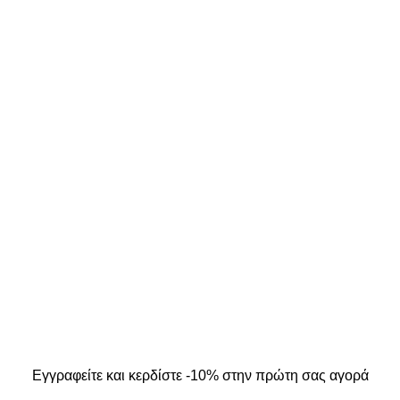
ΣΤΟΙΧΕΙΑ ΕΠΙΚΟΙΝΩΝΙΑΣ
ΜΟΣ ΜΟΥ
Κ. Καρτάλη 49, Βόλος
Α
+30 24213 13016
info@kallistiboutique.gr
ers
.
Εγγραφείτε και κερδίστε -10% στην πρώτη σας αγορά