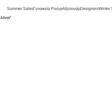
FREE SHIPPING IN GREECE OVER 100€
Summer Sales
Γυναικεία Ρούχα
Αξεσουάρ
Designers
Winter 
ελόνια”