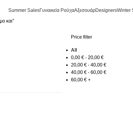
FREE SHIPPING IN GREECE OVER 100€
Summer Sales
Γυναικεία Ρούχα
Αξεσουάρ
Designers
Winter 
μο και”
Price filter
All
0,00
€
-
20,00
€
20,00
€
-
40,00
€
40,00
€
-
60,00
€
60,00
€
+