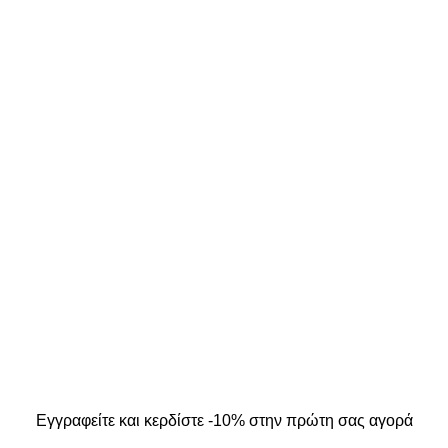
ΣΤΟΙΧΕΙΑ ΕΠΙΚΟΙΝΩΝΙΑΣ
ΜΟΣ ΜΟΥ
Κ. Καρτάλη 49, Βόλος
Α
+30 24213 13016
info@kallistiboutique.gr
ers
.
Εγγραφείτε και κερδίστε -10% στην πρώτη σας αγορά