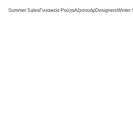
FREE SHIPPING IN GREECE OVER 100€
Summer Sales
Γυναικεία Ρούχα
Αξεσουάρ
Designers
Winter 