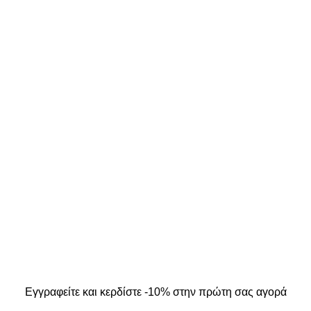
ΣΤΟΙΧΕΙΑ ΕΠΙΚΟΙΝΩΝΙΑΣ
ΜΟΣ ΜΟΥ
Κ. Καρτάλη 49, Βόλος
Α
+30 24213 13016
info@kallistiboutique.gr
ers
.
Εγγραφείτε και κερδίστε -10% στην πρώτη σας αγορά