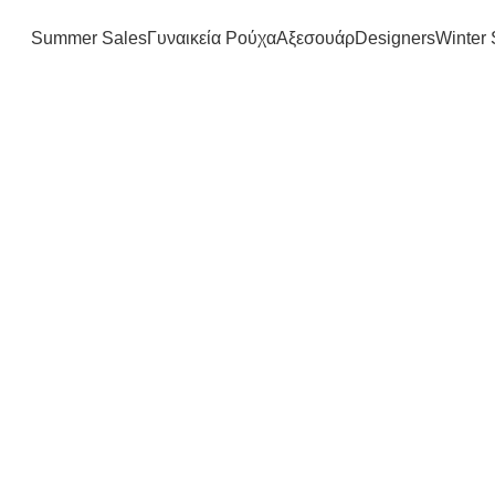
FREE SHIPPING IN GREECE OVER 100€
Summer Sales
Γυναικεία Ρούχα
Αξεσουάρ
Designers
Winter 