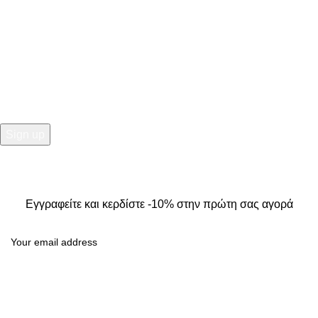
NEWSLETTER
Εγγραφείτε και κερδίστε -10% στην πρώτη σας αγορά
2025
Kallisti Boutique.
All Rights Reserved. Design by
The
Jokers
.
Εγγραφείτε και κερδίστε -10% στην πρώτη σας αγορά