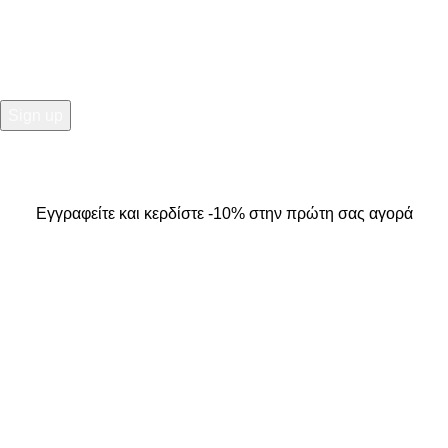
Εγγραφείτε και κερδίστε -10% στην πρώτη σας αγορά
2025
Kallisti Boutique.
All Rights Reserved. Design by
The
Jokers
.
Εγγραφείτε και κερδίστε -10% στην πρώτη σας αγορά