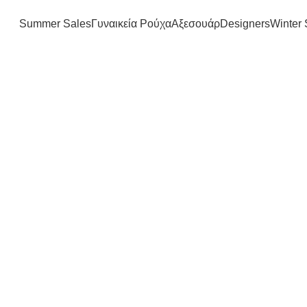
FREE SHIPPING IN GREECE OVER 100€
Summer Sales
Γυναικεία Ρούχα
Αξεσουάρ
Designers
Winter 