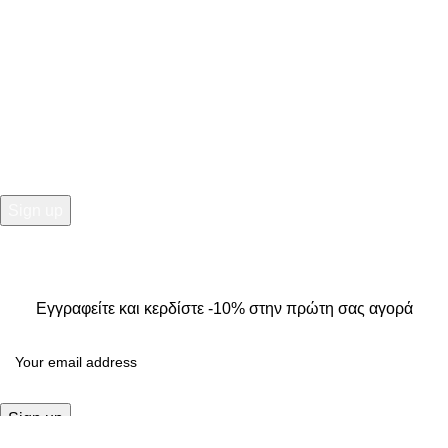
info@kallistiboutique.gr
NEWSLETTER
Εγγραφείτε και κερδίστε -10% στην πρώτη σας αγορά
2025
Kallisti Boutique.
All Rights Reserved. Design by
The
Jokers
.
Εγγραφείτε και κερδίστε -10% στην πρώτη σας αγορά