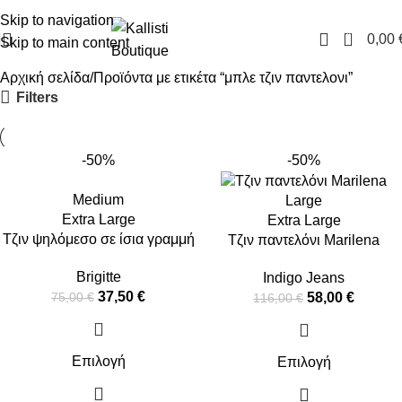
FREE SHIPPING IN GREECE OVER 100€
Skip to navigation
0
0,00
Skip to main content
Αρχική σελίδα
Προϊόντα με ετικέτα “μπλε τζιν παντελονι”
Filters
-50%
-50%
Medium
Large
Extra Large
Extra Large
Τζιν ψηλόμεσο σε ίσια γραμμή
Τζιν παντελόνι Marilena
Brigitte
Indigo Jeans
37,50
€
58,00
€
75,00
€
116,00
€
Επιλογή
Επιλογή