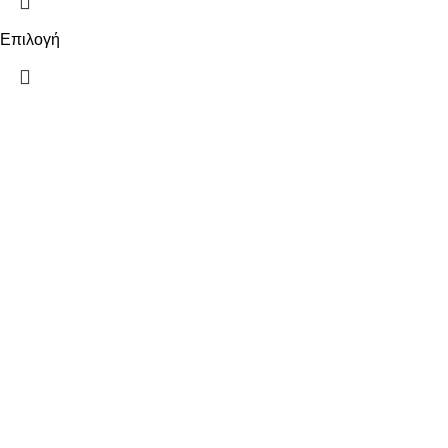
Επιλογή
ΠΛΗΡΟΦΟΡΙΕΣ
ΠΛΗΡΩΜΕΣ
ΑΠΟΣΤΟΛΕΣ
ΠΟΛΙΤΙΚΗ ΕΠΙΣΤΡΟΦΩΝ
ΟΡΟΙ ΧΡΗΣΗΣ
ΠΟΛΙΤΙΚΗ ΑΠΟΡΡΗΤΟΥ
ΧΡΗΣΙΜΑ
Ο ΛΟΓΑΡΙΑΣΜΟΣ ΜΟΥ
ΕΠΙΚΟΙΝΩΝΙΑ