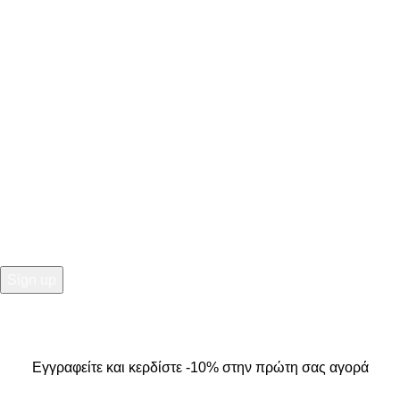
ΣΤΟΙΧΕΙΑ ΕΠΙΚΟΙΝΩΝΙΑΣ
Κ. Καρτάλη 49, Βόλος
+30 24213 13016
info@kallistiboutique.gr
NEWSLETTER
Εγγραφείτε και κερδίστε -10% στην πρώτη σας αγορά
2025
Kallisti Boutique.
All Rights Reserved. Design by
The
Jokers
.
Εγγραφείτε και κερδίστε -10% στην πρώτη σας αγορά