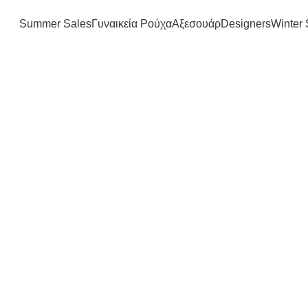
FREE SHIPPING IN GREECE OVER 100€
Summer Sales
Γυναικεία Ρούχα
Αξεσουάρ
Designers
Winter 