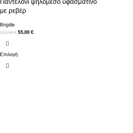
Παντελόνι ψηλόμεσο υφασμάτινο
με ρεβέρ
Brigitte
55,00
€
110,00
€
Επιλογή
ΠΛΗΡΟΦΟΡΙΕΣ
ΧΡΗΣΙΜΑ
ΠΛΗΡΩΜΕΣ
Ο ΛΟΓΑΡΙΑΣ
ΑΠΟΣΤΟΛΕΣ
ΕΠΙΚΟΙΝΩΝΙ
ΠΟΛΙΤΙΚΗ ΕΠΙΣΤΡΟΦΩΝ
ΟΡΟΙ ΧΡΗΣΗΣ
ΠΟΛΙΤΙΚΗ ΑΠΟΡΡΗΤΟΥ