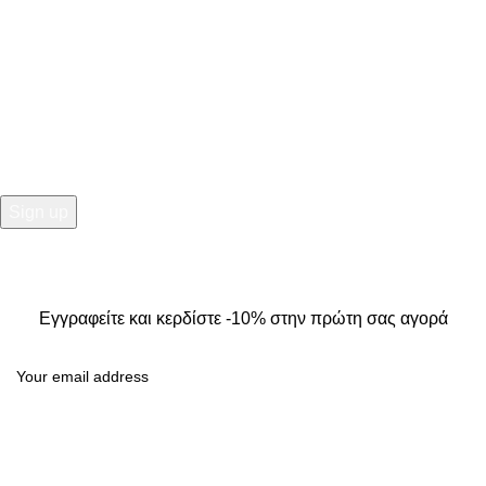
NEWSLETTER
Εγγραφείτε και κερδίστε -10% στην πρώτη σας αγορά
2025
Kallisti Boutique.
All Rights Reserved. Design by
The
Jokers
.
Εγγραφείτε και κερδίστε -10% στην πρώτη σας αγορά