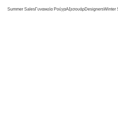
FREE SHIPPING IN GREECE OVER 100€
Summer Sales
Γυναικεία Ρούχα
Αξεσουάρ
Designers
Winter 