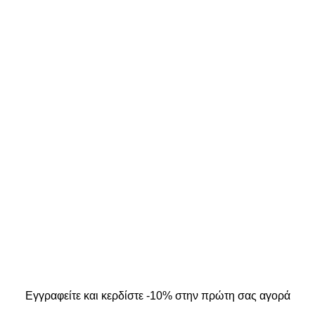
ΣΤΟΙΧΕΙΑ ΕΠΙΚΟΙΝΩΝΙΑΣ
ΜΟΣ ΜΟΥ
Κ. Καρτάλη 49, Βόλος
Α
+30 24213 13016
info@kallistiboutique.gr
ers
.
Εγγραφείτε και κερδίστε -10% στην πρώτη σας αγορά