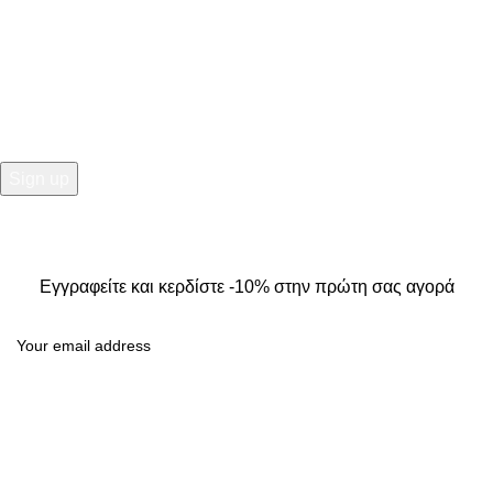
NEWSLETTER
Εγγραφείτε και κερδίστε -10% στην πρώτη σας αγορά
2025
Kallisti Boutique.
All Rights Reserved. Design by
The
Jokers
.
Εγγραφείτε και κερδίστε -10% στην πρώτη σας αγορά