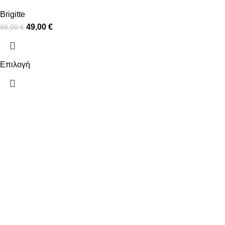
Brigitte
49,00
€
98,00
€
Επιλογή
ΠΛΗΡΟΦΟΡΙΕΣ
ΧΡΗΣΙΜΑ
ΠΛΗΡΩΜΕΣ
Ο ΛΟΓΑΡΙΑΣ
ΑΠΟΣΤΟΛΕΣ
ΕΠΙΚΟΙΝΩΝΙ
ΠΟΛΙΤΙΚΗ ΕΠΙΣΤΡΟΦΩΝ
ΟΡΟΙ ΧΡΗΣΗΣ
ΠΟΛΙΤΙΚΗ ΑΠΟΡΡΗΤΟΥ
2025
Kallisti Boutique.
All Rights Reserved. Design by
The Jok