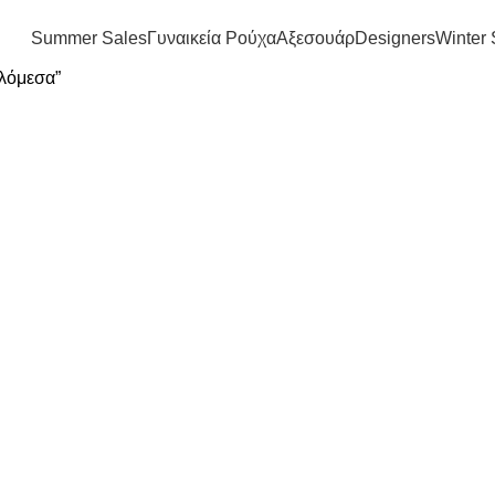
FREE SHIPPING IN GREECE OVER 100€
Summer Sales
Γυναικεία Ρούχα
Αξεσουάρ
Designers
Winter 
ηλόμεσα”