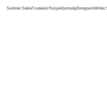
FREE SHIPPING IN GREECE OVER 100€
Summer Sales
Γυναικεία Ρούχα
Αξεσουάρ
Designers
Winter 