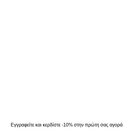
ΣΤΟΙΧΕΙΑ ΕΠΙΚΟΙΝΩΝΙΑΣ
ΜΟΣ ΜΟΥ
Κ. Καρτάλη 49, Βόλος
Α
+30 24213 13016
info@kallistiboutique.gr
ers
.
Εγγραφείτε και κερδίστε -10% στην πρώτη σας αγορά