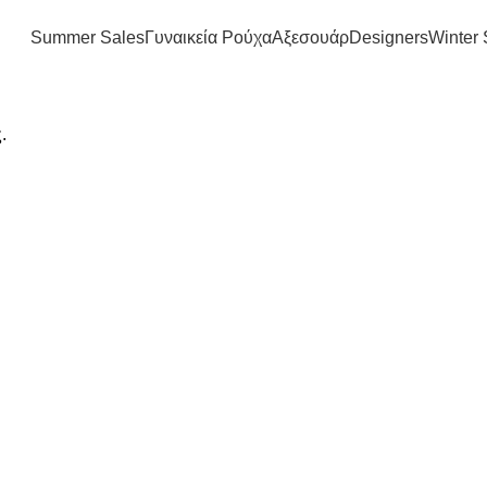
FREE SHIPPING IN GREECE OVER 100€
Summer Sales
Γυναικεία Ρούχα
Αξεσουάρ
Designers
Winter 
.