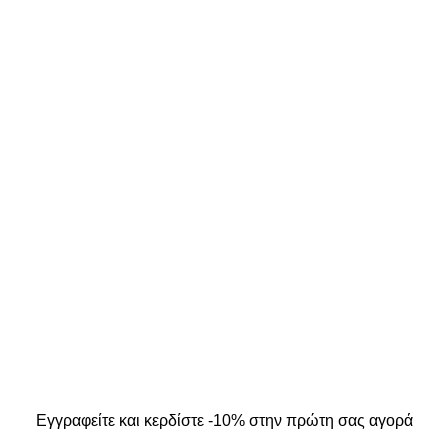
ΣΤΟΙΧΕΙΑ ΕΠΙΚΟΙΝΩΝΙΑΣ
ΜΟΣ ΜΟΥ
Κ. Καρτάλη 49, Βόλος
Α
+30 24213 13016
info@kallistiboutique.gr
ers
.
Εγγραφείτε και κερδίστε -10% στην πρώτη σας αγορά