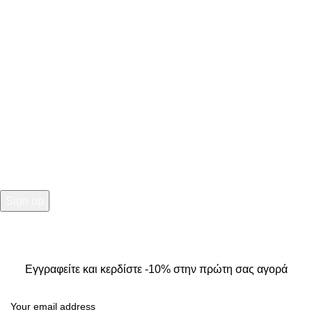
Κ. Καρτάλη 49, Βόλος
+30 24213 13016
info@kallistiboutique.gr
NEWSLETTER
Εγγραφείτε και κερδίστε -10% στην πρώτη σας αγορά
2025
Kallisti Boutique.
All Rights Reserved. Design by
The
Jokers
.
Εγγραφείτε και κερδίστε -10% στην πρώτη σας αγορά