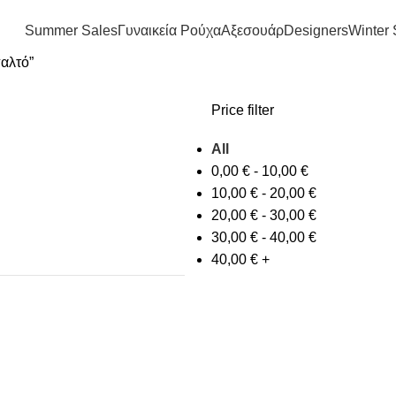
FREE SHIPPING IN GREECE OVER 100€
Summer Sales
Γυναικεία Ρούχα
Αξεσουάρ
Designers
Winter 
παλτό”
Price filter
All
0,00
€
-
10,00
€
10,00
€
-
20,00
€
20,00
€
-
30,00
€
30,00
€
-
40,00
€
40,00
€
+