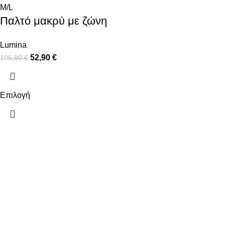
M/L
Παλτό μακρύ με ζώνη
Lumina
52,90
€
105,90
€
Επιλογή
ΠΛΗΡΟΦΟΡΙΕΣ
ΧΡΗΣΙΜΑ
ΠΛΗΡΩΜΕΣ
Ο ΛΟΓΑΡΙΑΣ
ΑΠΟΣΤΟΛΕΣ
ΕΠΙΚΟΙΝΩΝΙ
ΠΟΛΙΤΙΚΗ ΕΠΙΣΤΡΟΦΩΝ
ΟΡΟΙ ΧΡΗΣΗΣ
ΠΟΛΙΤΙΚΗ ΑΠΟΡΡΗΤΟΥ