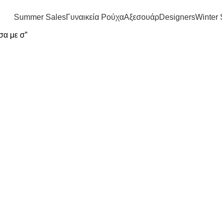
FREE SHIPPING IN GREECE OVER 100€
Summer Sales
Γυναικεία Ρούχα
Αξεσουάρ
Designers
Winter 
σα με σ”