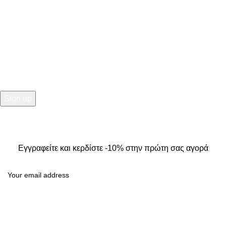
NEWSLETTER
Εγγραφείτε και κερδίστε -10% στην πρώτη σας αγορά
2025
Kallisti Boutique.
All Rights Reserved. Design by
The
Jokers
.
Εγγραφείτε και κερδίστε -10% στην πρώτη σας αγορά