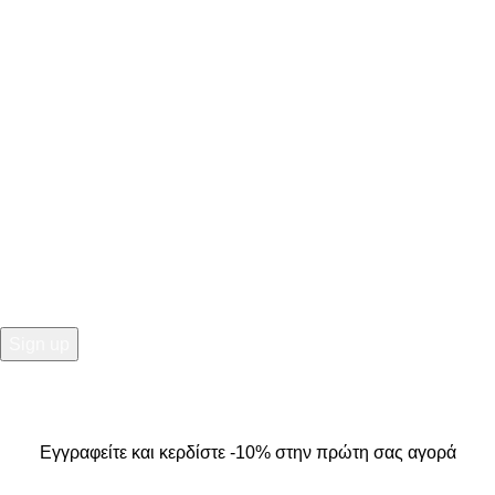
ΣΤΟΙΧΕΙΑ ΕΠΙΚΟΙΝΩΝΙΑΣ
Κ. Καρτάλη 49, Βόλος
+30 24213 13016
info@kallistiboutique.gr
NEWSLETTER
Εγγραφείτε και κερδίστε -10% στην πρώτη σας αγορά
2025
Kallisti Boutique.
All Rights Reserved. Design by
The
Jokers
.
Εγγραφείτε και κερδίστε -10% στην πρώτη σας αγορά