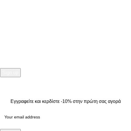
Κ. Καρτάλη 49, Βόλος
+30 24213 13016
info@kallistiboutique.gr
NEWSLETTER
Εγγραφείτε και κερδίστε -10% στην πρώτη σας αγορά
2025
Kallisti Boutique.
All Rights Reserved. Design by
The
Jokers
.
Εγγραφείτε και κερδίστε -10% στην πρώτη σας αγορά