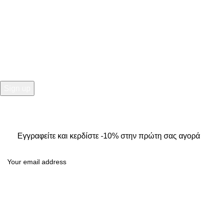
NEWSLETTER
Εγγραφείτε και κερδίστε -10% στην πρώτη σας αγορά
2025
Kallisti Boutique.
All Rights Reserved. Design by
The
Jokers
.
Εγγραφείτε και κερδίστε -10% στην πρώτη σας αγορά