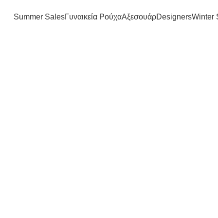
FREE SHIPPING IN GREECE OVER 100€
Summer Sales
Γυναικεία Ρούχα
Αξεσουάρ
Designers
Winter 