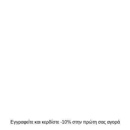
ΣΤΟΙΧΕΙΑ ΕΠΙΚΟΙΝΩΝΙΑΣ
ΜΟΣ ΜΟΥ
Κ. Καρτάλη 49, Βόλος
Α
+30 24213 13016
info@kallistiboutique.gr
ers
.
Εγγραφείτε και κερδίστε -10% στην πρώτη σας αγορά