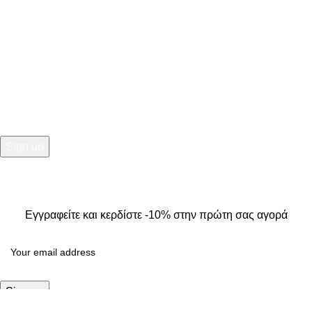
info@kallistiboutique.gr
NEWSLETTER
Εγγραφείτε και κερδίστε -10% στην πρώτη σας αγορά
2025
Kallisti Boutique.
All Rights Reserved. Design by
The
Jokers
.
Εγγραφείτε και κερδίστε -10% στην πρώτη σας αγορά