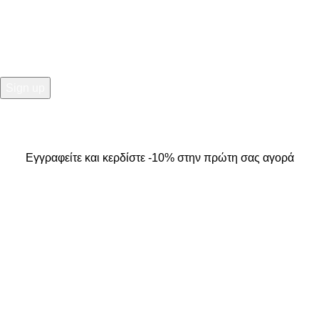
Εγγραφείτε και κερδίστε -10% στην πρώτη σας αγορά
2025
Kallisti Boutique.
All Rights Reserved. Design by
The
Jokers
.
Εγγραφείτε και κερδίστε -10% στην πρώτη σας αγορά