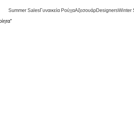
FREE SHIPPING IN GREECE OVER 100€
Summer Sales
Γυναικεία Ρούχα
Αξεσουάρ
Designers
Winter 
οίητα”