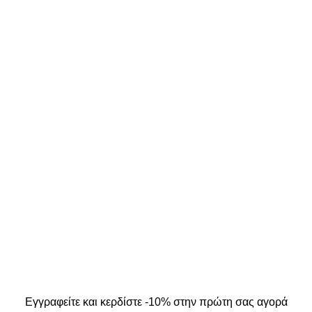
ΣΤΟΙΧΕΙΑ ΕΠΙΚΟΙΝΩΝΙΑΣ
ΜΟΣ ΜΟΥ
Κ. Καρτάλη 49, Βόλος
Α
+30 24213 13016
info@kallistiboutique.gr
ers
.
Εγγραφείτε και κερδίστε -10% στην πρώτη σας αγορά