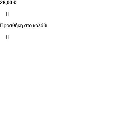
28,00
€
Προσθήκη στο καλάθι
ΠΛΗΡΟΦΟΡΙΕΣ
ΧΡΗΣΙΜΑ
ΠΛΗΡΩΜΕΣ
Ο ΛΟΓΑΡΙΑΣ
ΑΠΟΣΤΟΛΕΣ
ΕΠΙΚΟΙΝΩΝΙ
ΠΟΛΙΤΙΚΗ ΕΠΙΣΤΡΟΦΩΝ
ΟΡΟΙ ΧΡΗΣΗΣ
ΠΟΛΙΤΙΚΗ ΑΠΟΡΡΗΤΟΥ
2025
Kallisti Boutique.
All Rights Reserved. Design by
The Jok