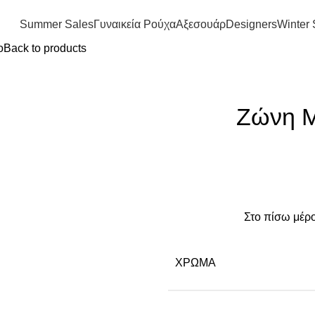
FREE SHIPPING IN GREECE OVER 100€
Summer Sales
Γυναικεία Ρούχα
Αξεσουάρ
Designers
Winter 
ο
Back to products
Ζώνη Μ
Στο πίσω μέρο
ΧΡΏΜΑ