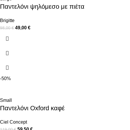
Παντελόνι ψηλόμεσο με πιέτα
Brigitte
49,00
€
98,00
€
-50%
Small
Παντελόνι Oxford καφέ
Ciel Concept
59,50
€
119,00
€