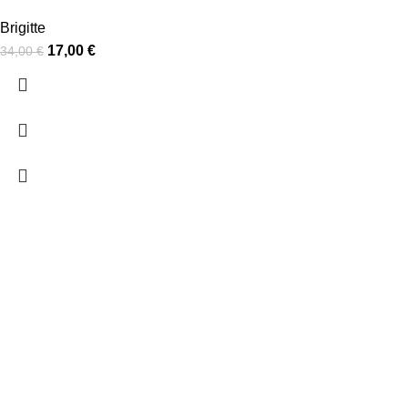
Brigitte
17,00
€
34,00
€
ΠΛΗΡΟΦΟΡΙΕΣ
ΠΛΗΡΩΜΕΣ
ΑΠΟΣΤΟΛΕΣ
ΠΟΛΙΤΙΚΗ ΕΠΙΣΤΡΟΦΩΝ
ΟΡΟΙ ΧΡΗΣΗΣ
ΠΟΛΙΤΙΚΗ ΑΠΟΡΡΗΤΟΥ
ΧΡΗΣΙΜΑ