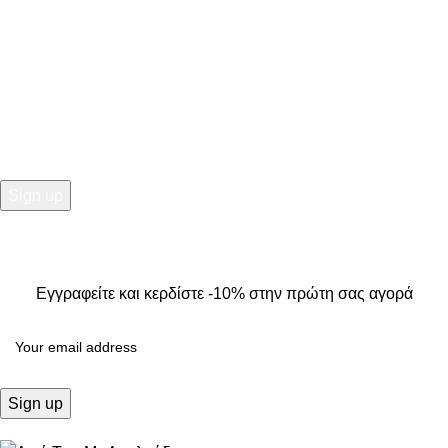
NEWSLETTER
Εγγραφείτε και κερδίστε -10% στην πρώτη σας αγορά
2025
Kallisti Boutique.
All Rights Reserved. Design by
The
Jokers
.
Εγγραφείτε και κερδίστε -10% στην πρώτη σας αγορά