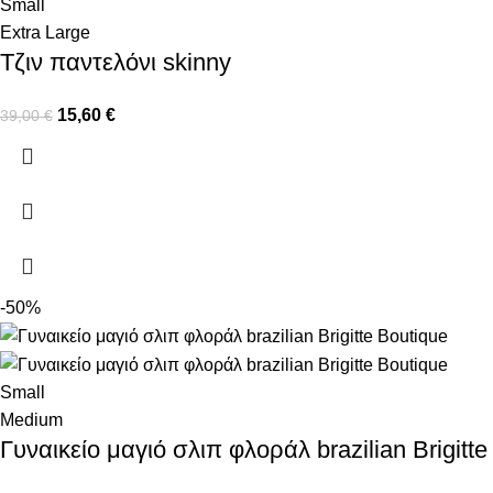
Small
Extra Large
Τζιν παντελόνι skinny
15,60
€
39,00
€
-50%
Small
Medium
Γυναικείο μαγιό σλιπ φλοράλ brazilian Brigitte