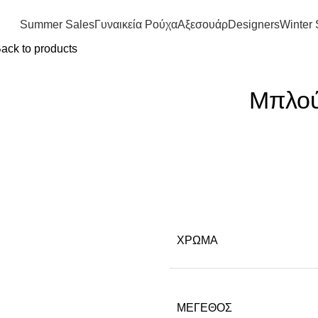
FREE SHIPPING IN GREECE OVER 100€
Summer Sales
Γυναικεία Ρούχα
Αξεσουάρ
Designers
Winter 
ack to products
Μπλού
ΧΡΏΜΑ
ΜΈΓΕΘΟΣ