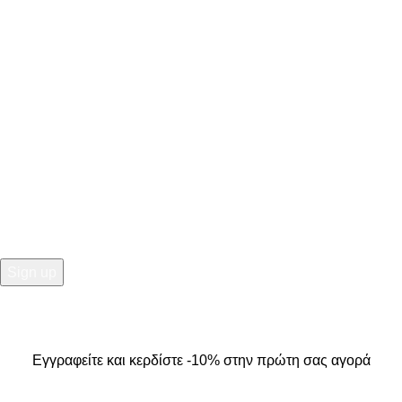
ΣΤΟΙΧΕΙΑ ΕΠΙΚΟΙΝΩΝΙΑΣ
Κ. Καρτάλη 49, Βόλος
+30 24213 13016
info@kallistiboutique.gr
NEWSLETTER
Εγγραφείτε και κερδίστε -10% στην πρώτη σας αγορά
2025
Kallisti Boutique.
All Rights Reserved. Design by
The
Jokers
.
Εγγραφείτε και κερδίστε -10% στην πρώτη σας αγορά