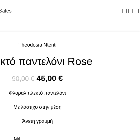
Sales
Theodosia Ntenti
κτό παντελόνι Rose
45,00
€
90,00
€
Φλοραλ πλεκτό παντελόνι
Με λάστιχο στην μέση
Άνετη γραμμή
M/L