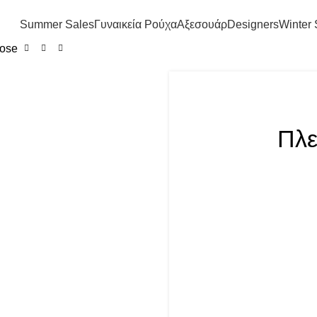
FREE SHIPPING IN GREECE OVER 100€
Summer Sales
Γυναικεία Ρούχα
Αξεσουάρ
Designers
Winter 
Rose
Πλε