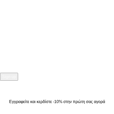
ΣΤΟΙΧΕΙΑ ΕΠΙΚΟΙΝΩΝΙΑΣ
Κ. Καρτάλη 49, Βόλος
+30 24213 13016
info@kallistiboutique.gr
NEWSLETTER
Εγγραφείτε και κερδίστε -10% στην πρώτη σας αγορά
2025
Kallisti Boutique.
All Rights Reserved. Design by
The
Jokers
.
Εγγραφείτε και κερδίστε -10% στην πρώτη σας αγορά