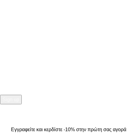
ΣΤΟΙΧΕΙΑ ΕΠΙΚΟΙΝΩΝΙΑΣ
Κ. Καρτάλη 49, Βόλος
+30 24213 13016
info@kallistiboutique.gr
NEWSLETTER
Εγγραφείτε και κερδίστε -10% στην πρώτη σας αγορά
2025
Kallisti Boutique.
All Rights Reserved. Design by
The
Jokers
.
Εγγραφείτε και κερδίστε -10% στην πρώτη σας αγορά