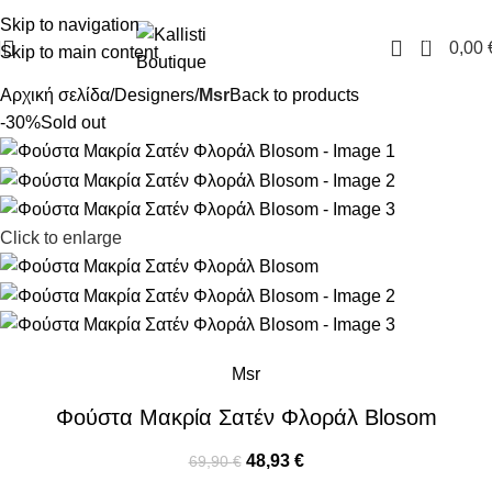
FREE SHIPPING IN GREECE OVER 100€
Skip to navigation
0
0,00
Skip to main content
Αρχική σελίδα
Designers
Msr
Back to products
-30%
Sold out
Click to enlarge
Msr
Φούστα Μακρία Σατέν Φλοράλ Blosom
48,93
€
69,90
€