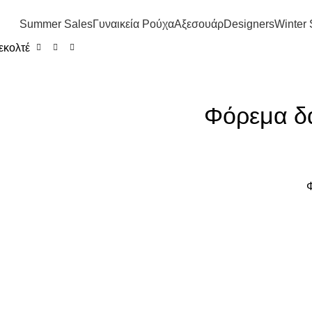
FREE SHIPPING IN GREECE OVER 100€
Summer Sales
Γυναικεία Ρούχα
Αξεσουάρ
Designers
Winter 
εκολτέ
Φόρεμα δα
Φ